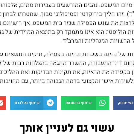
יום המשפט. נהגים המורשעים בעבירות סמים, אלכוהול א
). זהו הליך בירוקרטי ופסיכולוגי סבוך, שמטרתו לבחון 
לרצות את עונש הפסילה שגזר בית המשפט, אך רישיונם 
ות הוליסטי: הוא אינו מתמקד רק בתוצאה המיידית של ג
הרשויות המנהליות והמרב"ד.
ות של נהיגה בשכרות ונהיגה בפסילה, תיקים הנושאים 
ישיון הנהיגה. עם ניסיון של כ-20 שנה בתחום דיני התעבורה, המשרד מתגאה בה
בקפידה את הראיות, את תקינות הבדיקות ואת ההליכי
 לשירות אישי ומקצועי ברמה הגבוהה ביותר, עם מחויב
בפייסבוק
שיתוף בווטסאפ
שיתוף בטלגרם
עשוי גם לעניין אותך