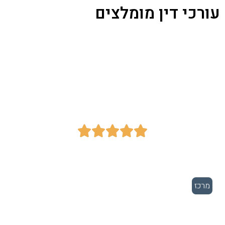
עורכי דין מומלצים
משרד עורכי דין - אבי
ריבקין





מרכז