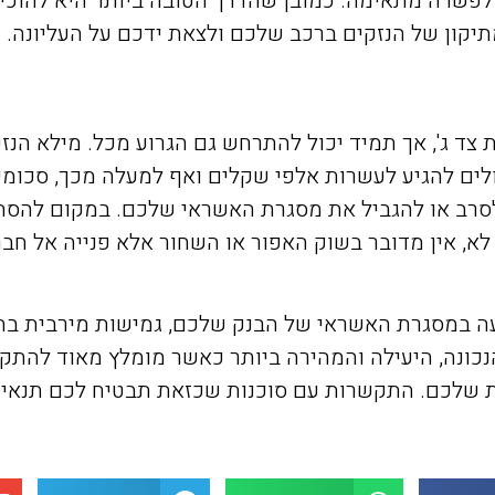
 לפשרה מתאימה. כמובן שהדרך הטובה ביותר היא להוכי
תיקון של הנזקים ברכב שלכם ולצאת ידכם על העליונה.
צד ג', אך תמיד יכול להתרחש גם הגרוע מכל. מילא הנז
ים להגיע לעשרות אלפי שקלים ואף למעלה מכך, סכומים
סרב או להגביל את מסגרת האשראי שלכם. במקום להסתב
לא, אין מדובר בשוק האפור או השחור אלא פנייה אל חב
עה במסגרת האשראי של הבנק שלכם, גמישות מירבית בתנ
 הנכונה, היעילה והמהירה ביותר כאשר מומלץ מאוד להת
ת שלכם. התקשרות עם סוכנות שכזאת תבטיח לכם תנאים 