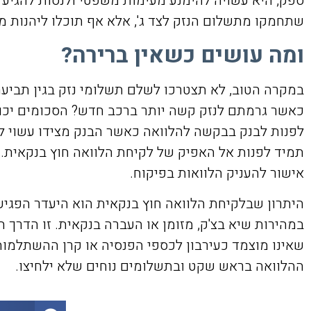
ספק, היא עשויה להימנע מעימות משפטי ולנסות להגיע
שתחמקו מתשלום הנזק לצד ג', אלא אף תוכלו ליהנות מ
ומה עושים כשאין ברירה?
במקרה הטוב, לא תצטרכו לשלם תשלומי נזק בגין תביעת 
כאשר גרמתם לנזק קשה יותר ברכב חדש? הסכומים יכול
לפנות לבנק בבקשה להלוואה כאשר הבנק מצידו עשוי ל
תמיד לפנות אל האפיק של לקיחת הלוואה חוץ בנקאית. 
אישור להעניק הלוואות בפיקוח.
היתרון שבלקיחת הלוואה חוץ בנקאית הוא היעדר הפגי
במהירות שיא בצ'ק, מזומן או העברה בנקאית. זו הדרך
שאינו מוצמד כעירבון לכספי הפנסיה או קרן ההשתלמו
ההלוואה בראש שקט ובתשלומים נוחים שלא ילחיצו.